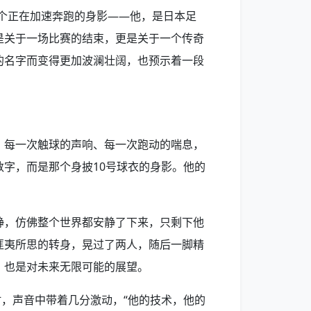
那个正在加速奔跑的身影——他，是日本足
是关于一场比赛的结束，更是关于一个传奇
的名字而变得更加波澜壮阔，也预示着一段
，每一次触球的声响、每一次跑动的喘息，
字，而是那个身披10号球衣的身影。他的
静，仿佛整个世界都安静了下来，只剩下他
匪夷所思的转身，晃过了两人，随后一脚精
，也是对未来无限可能的展望。
时，声音中带着几分激动，“他的技术，他的