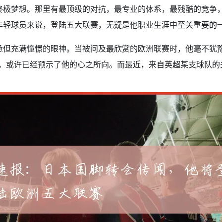
终极梦想。那里有最顶级的对抗，最专业的体系，最残酷的竞争
年轻球员来说，登陆五大联赛，无疑是他职业生涯中至关重要的
惫但充满憧憬的眼神。当被问及最欣赏的欧洲联赛时，他毫不犹豫
话，或许已经预示了他的心之所向。而最近，来自英超某支球队的