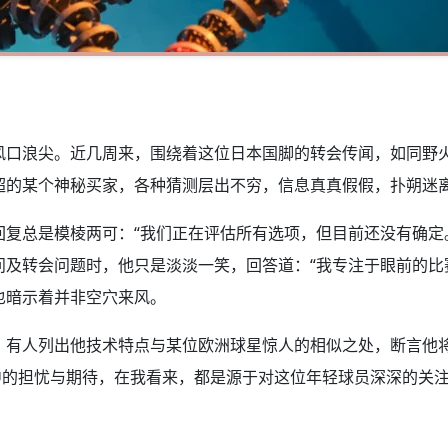
风口浪尖。近几周来，围绕着这位日本国脚的转会传闻，如同野
超的某个神秘买家，各种猜测层出不穷，信息真真假假，扑朔迷
回复总是模棱两可：“我们正在评估所有选项，但目前还没有确定
问及转会问题时，他只是淡淡一笑，回答道：“我专注于眼前的比
也暗示着并非空穴来风。
。有人列出他技术特点与某位欧洲球星惊人的相似之处，断言他
中的担忧与期待，在我看来，都是源于对这位年轻球员深深的关