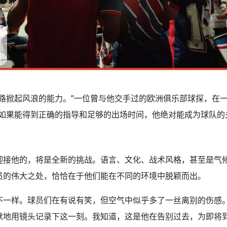
边路掀起风浪的能力。”一位曾与他交手过的欧洲俱乐部球探，在
如果能得到正确的指导和足够的出场时间，他绝对能成为球队的
迎接他的，将是全新的挑战。语言、文化、战术风格，甚至是气
员的伟大之处，恰恰在于他们能在不同的环境中脱颖而出。
不一样。球员们在有说有笑，但空气中似乎多了一丝离别的伤感
默地用镜头记录下这一刻。我知道，这是他在告别过去，为即将