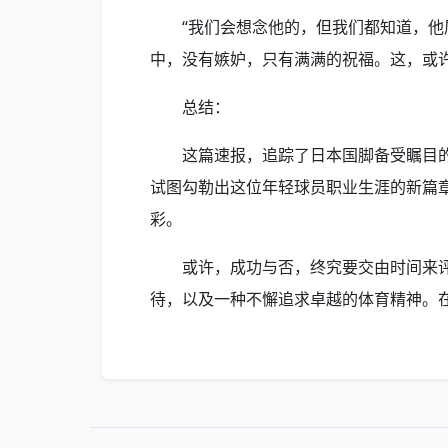
“我们会想念他的，但我们都知道，
中，没有嫉妒，只有满满的祝福。这，或
总结：
这篇速报，追踪了日本国脚备受瞩目
试图勾勒出这位年轻球员职业生涯的新篇
彩。
或许，成功与否，终究要交由时间来
待，以及一种不懈追求卓越的体育精神。