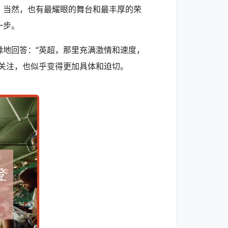
，当然，也有最耀眼的舞台和最丰厚的荣
一步。
地回答：“英超，那里充满激情和速度，
关注，也似乎变得更加具体和迫切。