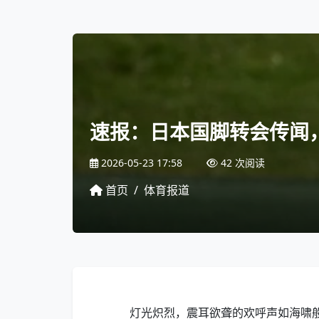
速报：日本国脚转会传闻
2026-05-23 17:58
42 次阅读
首页
/
体育报道
灯光炽烈，震耳欲聋的欢呼声如海啸